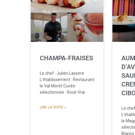
CHAMPA-FRAISES
AUM
D’A
Le chef : Julien Lassere
SAU
L’établissement : Restaurant
CRE
le Val Morêt Cuvée
CIB
sélectionnée : Rosé Vrai
LIRE LA SUITE »
Le chef
L’étab
le Mag
sélecti
Blancs