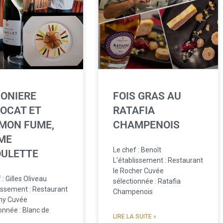
ONIERE
FOIS GRAS AU
VOCAT ET
RATAFIA
MON FUME,
CHAMPENOIS
ME
Le chef : Benoît
OULETTE
L’établissement : Restaurant
le Rocher Cuvée
 : Gilles Oliveau
sélectionnée : Ratafia
lissement : Restaurant
Champenois
ny Cuvée
onnée : Blanc de
LIRE LA SUITE »