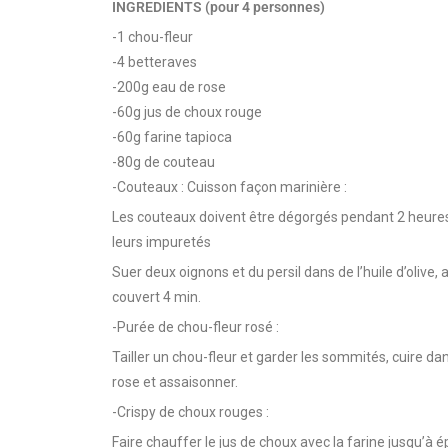
INGREDIENTS (pour 4 personnes)
-1 chou-fleur
-4 betteraves
-200g eau de rose
-60g jus de choux rouge
-60g farine tapioca
-80g de couteau
-Couteaux : Cuisson façon marinière :
Les couteaux doivent être dégorgés pendant 2 heures 
leurs impuretés
Suer deux oignons et du persil dans de l’huile d’olive,
couvert 4 min.
-Purée de chou-fleur rosé :
Tailler un chou-fleur et garder les sommités, cuire dans
rose et assaisonner.
-Crispy de choux rouges :
Faire chauffer le jus de choux avec la farine jusqu’à é