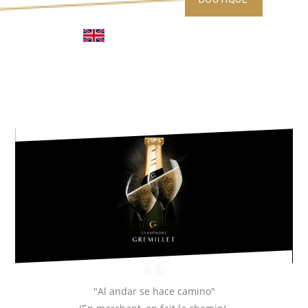
"Al andar se hace camino"