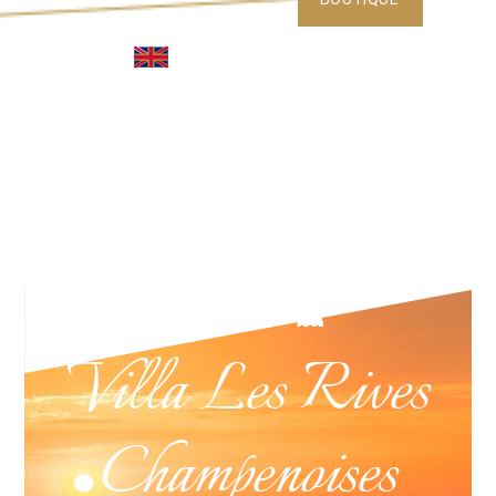
Villa Les Rives
Champenoises