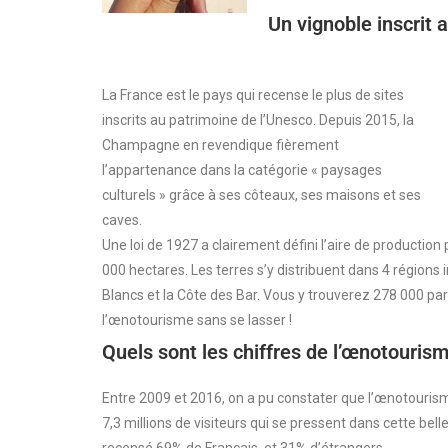
Un vignoble inscrit 
La France est le pays qui recense le plus de sites
inscrits au patrimoine de l’Unesco. Depuis 2015, la
Champagne en revendique fièrement
l’appartenance dans la catégorie « paysages
culturels » grâce à ses côteaux, ses maisons et ses
caves.
Une loi de 1927 a clairement défini l’aire de production
000 hectares. Les terres s’y distribuent dans 4 régions
Blancs et la Côte des Bar. Vous y trouverez 278 000 p
l’œnotourisme sans se lasser !
Quels sont les chiffres de l’œnotouri
Entre 2009 et 2016, on a pu constater que l’œnotouri
7,3 millions de visiteurs qui se pressent dans cette bell
recensé 69% de Français, et 31% d’étrangers.