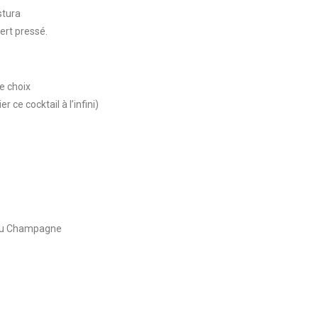
stura
vert pressé.
e choix
 ce cocktail à l’infini)
 du Champagne