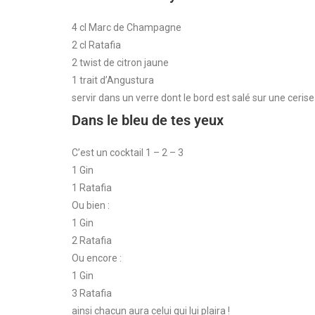
4 cl Marc de Champagne
2 cl Ratafia
2 twist de citron jaune
1 trait d’Angustura
servir dans un verre dont le bord est salé sur une ceri
Dans le bleu de tes yeux
C’est un cocktail 1 – 2 – 3
1 Gin
1 Ratafia
Ou bien :
1 Gin
2 Ratafia
Ou encore :
1 Gin
3 Ratafia
ainsi chacun aura celui qui lui plaira !