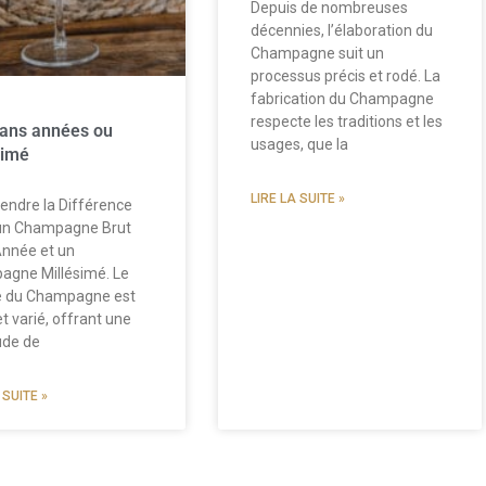
Depuis de nombreuses
décennies, l’élaboration du
Champagne suit un
processus précis et rodé. La
fabrication du Champagne
respecte les traditions et les
sans années ou
usages, que la
simé
LIRE LA SUITE »
ndre la Différence
 un Champagne Brut
nnée et un
gne Millésimé. Le
 du Champagne est
et varié, offrant une
ude de
 SUITE »