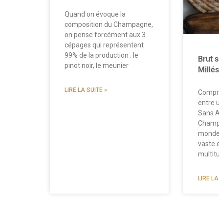
Quand on évoque la
composition du Champagne,
on pense forcément aux 3
cépages qui représentent
99% de la production : le
Brut 
pinot noir, le meunier
Millé
LIRE LA SUITE »
Compre
entre
Sans A
Champa
monde
vaste 
multit
LIRE LA