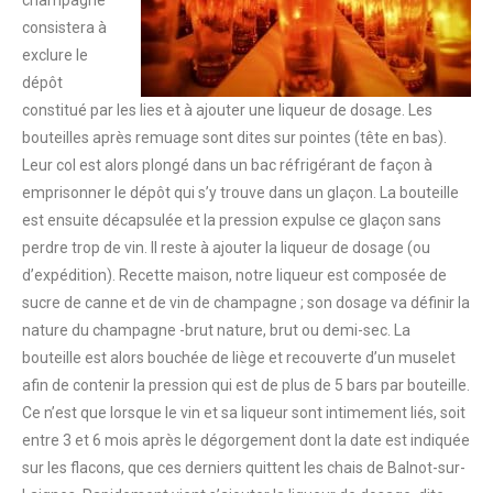
champagne
consistera à
exclure le
dépôt
constitué par les lies et à ajouter une liqueur de dosage. Les
bouteilles après remuage sont dites sur pointes (tête en bas).
Leur col est alors plongé dans un bac réfrigérant de façon à
emprisonner le dépôt qui s’y trouve dans un glaçon. La bouteille
est ensuite décapsulée et la pression expulse ce glaçon sans
perdre trop de vin. Il reste à ajouter la liqueur de dosage (ou
d’expédition). Recette maison, notre liqueur est composée de
sucre de canne et de vin de champagne ; son dosage va définir la
nature du champagne -brut nature, brut ou demi-sec. La
bouteille est alors bouchée de liège et recouverte d’un muselet
afin de contenir la pression qui est de plus de 5 bars par bouteille.
Ce n’est que lorsque le vin et sa liqueur sont intimement liés, soit
entre 3 et 6 mois après le dégorgement dont la date est indiquée
sur les flacons, que ces derniers quittent les chais de Balnot-sur-