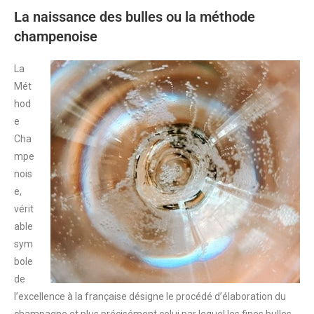
La naissance des bulles ou la méthode
champenoise
La
Mét
hod
e
Cha
mpe
nois
e,
vérit
able
sym
bole
de
l’excellence à la française désigne le procédé d’élaboration du