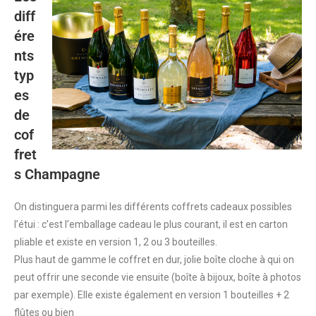
diff
ére
nts
typ
es
de
cof
fret
s Champagne
On distinguera parmi les différents coffrets cadeaux possibles
l’étui : c’est l’emballage cadeau le plus courant, il est en carton
pliable et existe en version 1, 2 ou 3 bouteilles.
Plus haut de gamme le coffret en dur, jolie boîte cloche à qui on
peut offrir une seconde vie ensuite (boîte à bijoux, boîte à photos
par exemple). Elle existe également en version 1 bouteilles + 2
flûtes ou bien