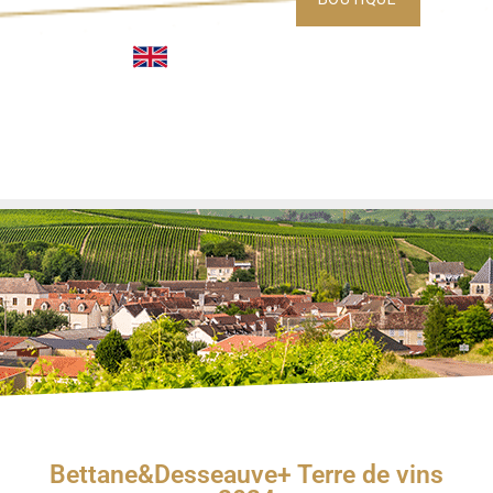
Bettane&Desseauve+ Terre de vins