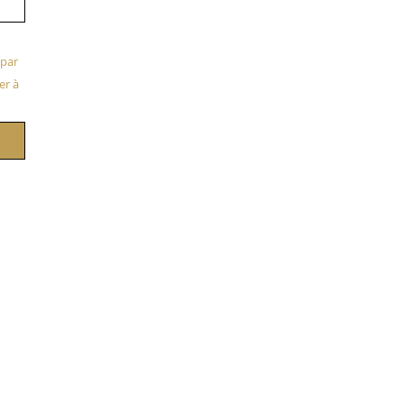
 par
er à