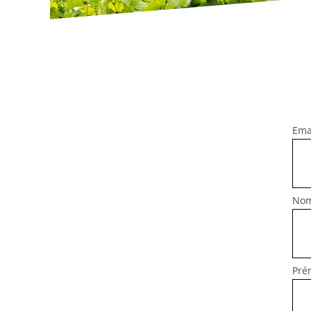
Ema
Nom
Pré