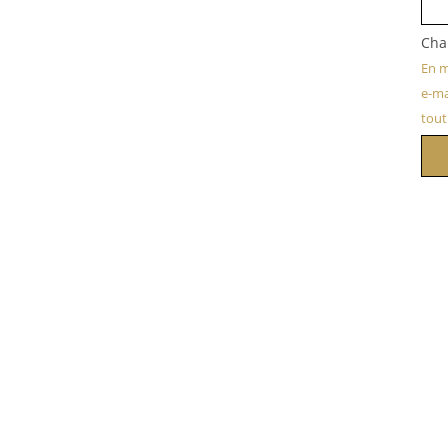
Cha
En m
e-ma
tou