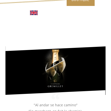
"Al andar se hace camino"